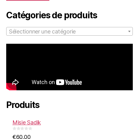
Catégories de produits
Sélectionner une catégorie
Produits
Misie Sadik
0
€
60.00
o