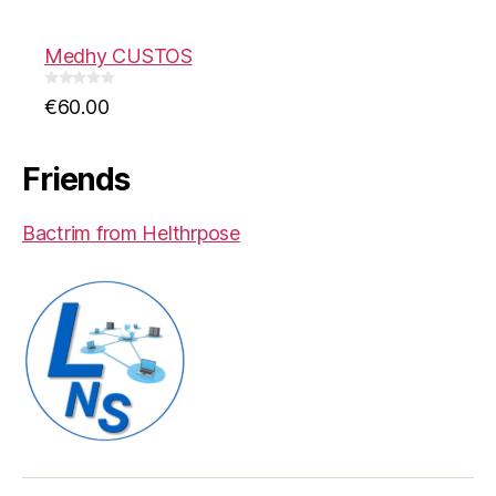
u
t
o
f
Medhy CUSTOS
5
0
€
60.00
o
u
t
o
f
Friends
5
Bactrim from Helthrpose