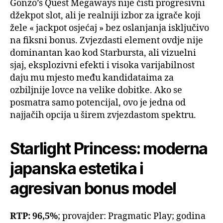
Gonzo’s Quest Megaways nije čisti progresivni
džekpot slot, ali je realniji izbor za igrače koji
žele « jackpot osjećaj » bez oslanjanja isključivo
na fiksni bonus. Zvjezdasti element ovdje nije
dominantan kao kod Starbursta, ali vizuelni
sjaj, eksplozivni efekti i visoka varijabilnost
daju mu mjesto među kandidataima za
ozbiljnije lovce na velike dobitke. Ako se
posmatra samo potencijal, ovo je jedna od
najjačih opcija u širem zvjezdastom spektru.
Starlight Princess: moderna
japanska estetika i
agresivan bonus model
RTP: 96,5%
; provajder: Pragmatic Play; godina