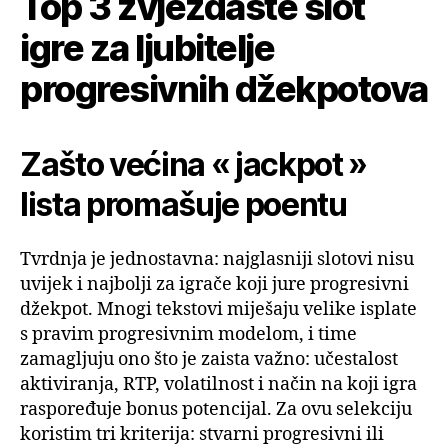
Top 3 zvjezdaste slot
igre
za
igre za ljubitelje
ljubitelje
progresivnih
progresivnih džekpotova
džekpotova
Zašto većina « jackpot »
lista promašuje poentu
Tvrdnja je jednostavna: najglasniji slotovi nisu
uvijek i najbolji za igrače koji jure progresivni
džekpot. Mnogi tekstovi miješaju velike isplate
s pravim progresivnim modelom, i time
zamagljuju ono što je zaista važno: učestalost
aktiviranja, RTP, volatilnost i način na koji igra
raspoređuje bonus potencijal. Za ovu selekciju
koristim tri kriterija: stvarni progresivni ili