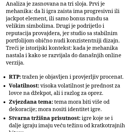
Analiza je zasnovana na tri sloja. Prvi je
mehanika: da li igra zaista ima progresivni ili
jackpot element, ili samo bonus rundu sa
velikim simbolima. Drugi je podrijetlo i
reputacija provajdera, jer studio sa stabilnim
portfolijom obično nudi konzistentniji dizajn.
Treći je istorijski kontekst: kada je mehanika
nastala i kako se razvijala do današnjih online
verzija.
RTP:
tražen je objavljen i provjerljiv procenat.
Volatilnost:
visoka volatilnost je prednost za
lovce na džekpot, ali i razlog za oprez.
Zvjezdana tema:
tema mora biti više od
dekoracije; mora nositi identitet igre.
Stvarna tržišna prisutnost:
igre koje se i
dalje igraju imaju veću težinu od kratkotrajnih