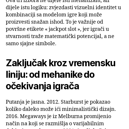
Ova tri izbora ne dijele isti mehanizam, ali
dijele istu logiku: zvjezdasti vizuelni identitet u
kombinaciji sa modelom igre koji može
proizvesti snažan ishod. To je važnije od
površne etikete « jackpot slot », jer igrači u
stvarnosti traže matematički potencijal, a ne
samo sjajne simbole.
Zaključak kroz vremensku
liniju: od mehanike do
očekivanja igrača
Putanja je jasna. 2012. Starburst je pokazao
koliko daleko može ići minimalistički dizajn.
2016. Megaways je iz Melburna promijenio
način na koji se razmišlja o varijabilnim