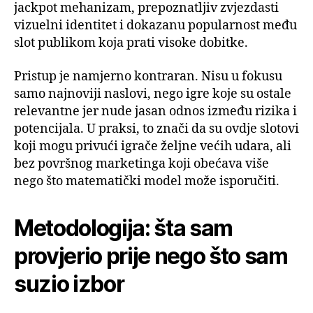
jackpot mehanizam, prepoznatljiv zvjezdasti
vizuelni identitet i dokazanu popularnost među
slot publikom koja prati visoke dobitke.
Pristup je namjerno kontraran. Nisu u fokusu
samo najnoviji naslovi, nego igre koje su ostale
relevantne jer nude jasan odnos između rizika i
potencijala. U praksi, to znači da su ovdje slotovi
koji mogu privući igrače željne većih udara, ali
bez površnog marketinga koji obećava više
nego što matematički model može isporučiti.
Metodologija: šta sam
provjerio prije nego što sam
suzio izbor